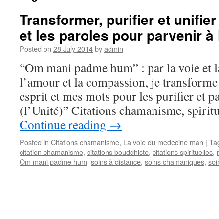
Transformer, purifier et unifier 
et les paroles pour parvenir à 
Posted on
28 July 2014
by
admin
“Om mani padme hum” : par la voie et la
l’amour et la compassion, je transform
esprit et mes mots pour les purifier et p
(l’Unité)” Citations chamanisme, spirit
Continue reading
→
Posted in
Citations chamanisme
,
La voie du medecine man
|
Ta
citation chamanisme
,
citations bouddhiste
,
citations spirituelles
,
Om mani padme hum
,
soins à distance
,
soins chamaniques
,
soi