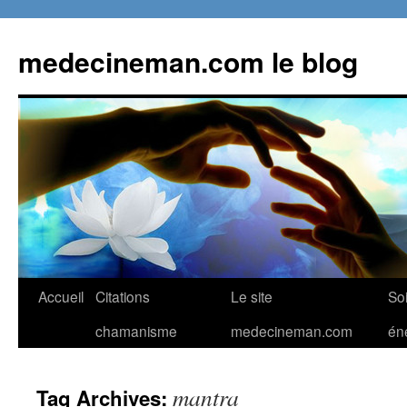
Skip
to
medecineman.com le blog
content
Accueil
Citations
Le site
So
chamanisme
medecineman.com
én
mantra
Tag Archives: