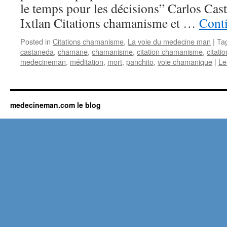
le temps pour les décisions” Carlos Cas
Ixtlan Citations chamanisme et …
Cont
Posted in
Citations chamanisme
,
La voie du medecine man
|
Ta
castaneda
,
chamane
,
chamanisme
,
citation chamanisme
,
citatio
medecineman
,
méditation
,
mort
,
panchito
,
voie chamanique
|
Le
medecineman.com le blog