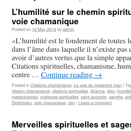
L’humilité sur le chemin spiri
voie chamanique
Posted on
16 May 2014
by
admin
«L’humilité est le fondement de toutes le
dans l’âme dans laquelle il n’existe pas c
avoir d’autres vertus que la simple appa
Citations spirituelles, chamanisme, humi
centre …
Continue reading
→
Posted in
Citations chamanisme
,
La voie du medecine man
|
Ta
citation chamanisme
,
citations spirituelles
,
dharma
,
dieu
,
humilit
medecineman
,
pratiques spirituelles
,
saint-augustin
,
sangha
,
sh
Deshimaru
,
voie chamanique
,
zen
|
Leave a comment
Merveilles spirituelles et sag