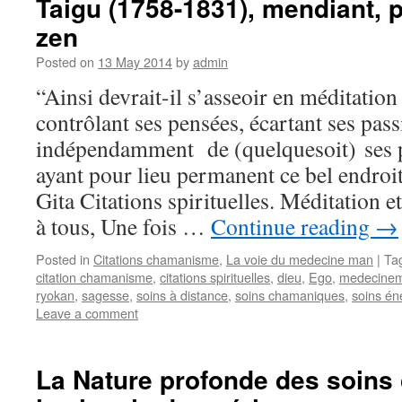
Taigu (1758-1831), mendiant, p
zen
Posted on
13 May 2014
by
admin
“Ainsi devrait-il s’asseoir en méditation 
contrôlant ses pensées, écartant ses pass
indépendamment de (quelquesoit) ses p
ayant pour lieu permanent ce bel endroi
Gita Citations spirituelles. Méditation
à tous, Une fois …
Continue reading
→
Posted in
Citations chamanisme
,
La voie du medecine man
|
Ta
citation chamanisme
,
citations spirituelles
,
dieu
,
Ego
,
medecine
ryokan
,
sagesse
,
soins à distance
,
soins chamaniques
,
soins én
Leave a comment
La Nature profonde des soins