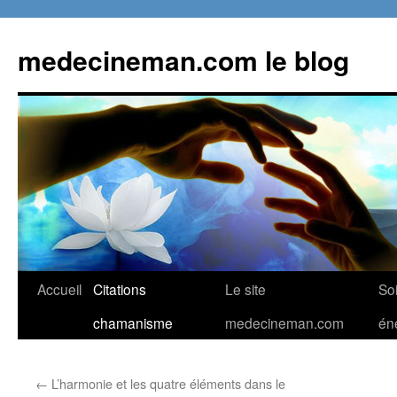
Skip
to
medecineman.com le blog
content
Accueil
Citations
Le site
So
chamanisme
medecineman.com
én
←
L’harmonie et les quatre éléments dans le