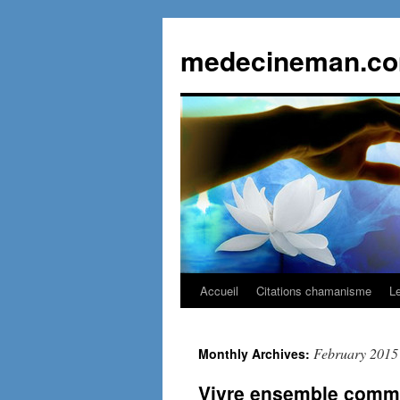
Skip
to
medecineman.com
content
Accueil
Citations chamanisme
L
February 2015
Monthly Archives:
Vivre ensemble comme