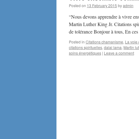
Posted on
13 February 2015
by
admin
“Nous devons apprendre à vivre en
Martin Luther King Jr. Citations sp
de tolérance Bonjour à tous, En ces
Posted in
Citations chamanisme
,
La voie
citations spirituelles
,
dalai lama
,
Martin lu
soins énergétiques
|
Leave a comment