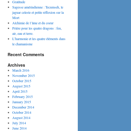
Gratitude
Sagesse amérindienne : Tecumseh, le
jaguar celeste et petite réflexion sur la
Mort
Alchimie de l’âme et du coeur
Prière pour les quatre dragons : feu,
air, eau et terre.
L’harmonie et les quatre éléments dans
le chamanisme
Recent Comments
Archives
March 2016
November 2015
October 2015
August 2015
April 2015
February 2015
January 2015
December 2014
October 2014
August 2014
July 2014
June 2014