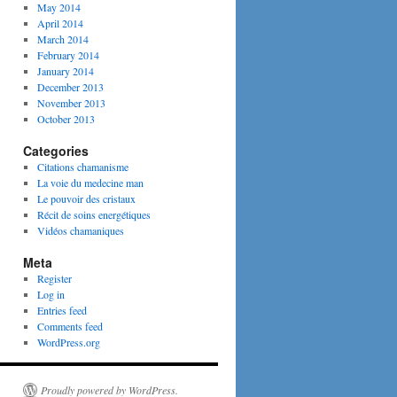
May 2014
April 2014
March 2014
February 2014
January 2014
December 2013
November 2013
October 2013
Categories
Citations chamanisme
La voie du medecine man
Le pouvoir des cristaux
Récit de soins energétiques
Vidéos chamaniques
Meta
Register
Log in
Entries feed
Comments feed
WordPress.org
Proudly powered by WordPress.