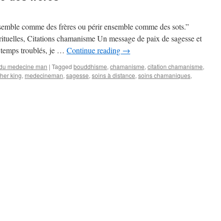
semble comme des frères ou périr ensemble comme des sots.”
irituelles, Citations chamanisme Un message de paix de sagesse et
 temps troublés, je …
Continue reading
→
 du medecine man
|
Tagged
bouddhisme
,
chamanisme
,
citation chamanisme
,
ther king
,
medecineman
,
sagesse
,
soins à distance
,
soins chamaniques
,