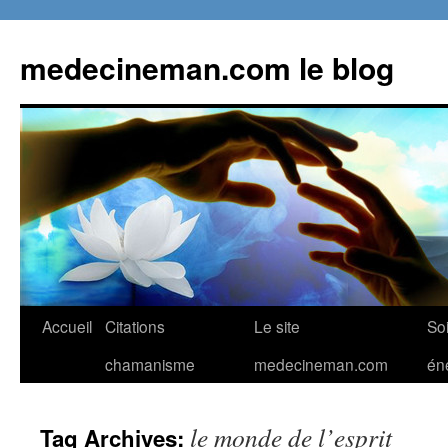
Skip
to
medecineman.com le blog
content
Accueil
Citations
Le site
So
chamanisme
medecineman.com
én
le monde de l’esprit
Tag Archives: