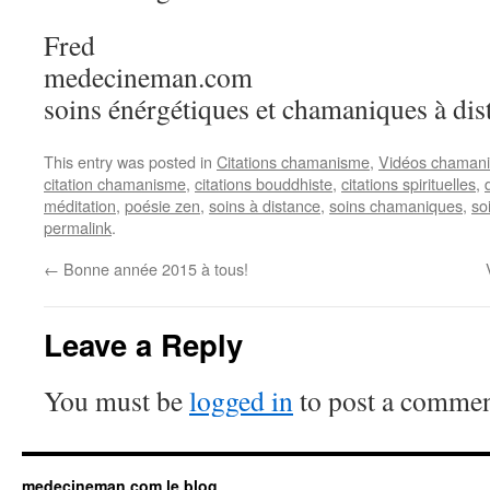
Fred
medecineman.com
soins énérgétiques et chamaniques à dis
This entry was posted in
Citations chamanisme
,
Vidéos chaman
citation chamanisme
,
citations bouddhiste
,
citations spirituelles
,
méditation
,
poésie zen
,
soins à distance
,
soins chamaniques
,
so
permalink
.
←
Bonne année 2015 à tous!
Leave a Reply
You must be
logged in
to post a commen
medecineman.com le blog